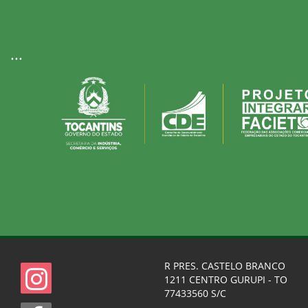
...
R PRES. CASTELO BRANCO
1211 CENTRO GURUPI - TO
77433560 S/C